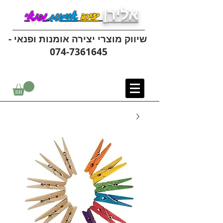
אלירן
יצירה
אומנות
ופנאי
שיווק מוצרי יצירה אומנות ופנאי -
074-7361645