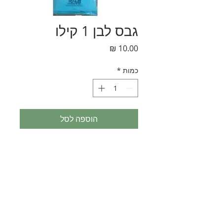
גבס לבן 1 קילו
מחיר
כמות
*
הוספה לסל
נחלת בנימין 90, תל-אביב
eliranltd90@gmail.com
טלפון:
074-7361645
פקס: 03-6814582