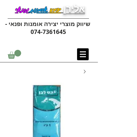
אלירן
יצירה
אומנות
ופנאי
שיווק מוצרי יצירה אומנות ופנאי -
074-7361645