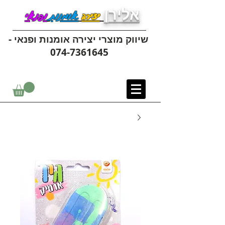
אלירן
יצירה
אומנות
ופנאי
שיווק מוצרי יצירה אומנות ופנאי -
074-7361645