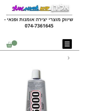
אלירן
יצירה
אומנות
ופנאי
שיווק מוצרי יצירה אומנות ופנאי -
074-7361645