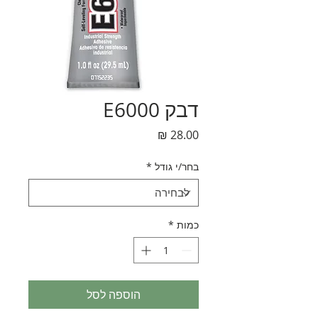
דבק E6000
מחיר
בחר/י גודל
*
כמות
*
הוספה לסל