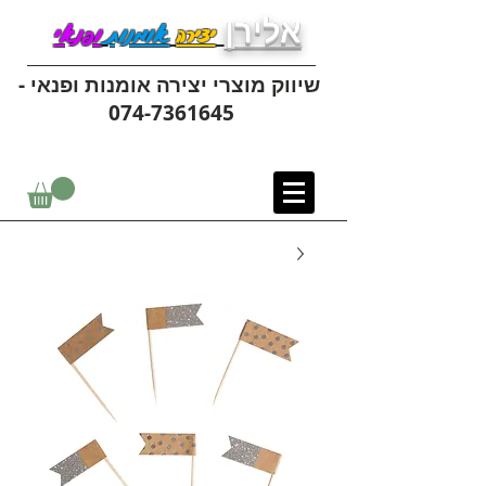
אלירן
יצירה
אומנות
ופנאי
שיווק מוצרי יצירה אומנות ופנאי -
074-7361645