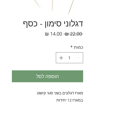
דגלוני סימון - כסף
מחיר
מחיר
 ‏22.00 ‏₪ 
רגיל
מבצע
כמות
*
הוספה לסל
מארז דגלונים בשני סוגי קישוט
במארז 12 יחידות
נחלת בנימין 90, תל-אביב