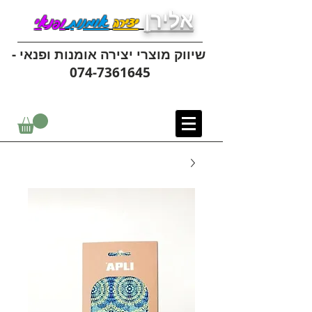
אלירן
יצירה
אומנות
ופנאי
שיווק מוצרי יצירה אומנות ופנאי -
074-7361645