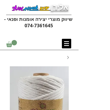
אלירן
יצירה
אומנות
ופנאי
שיווק מוצרי יצירה אומנות ופנאי -
074-7361645