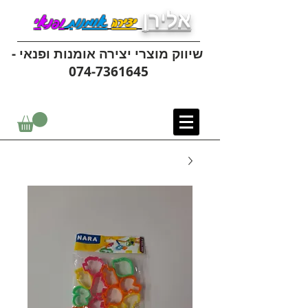
אלירן
יצירה
אומנות
ופנאי
שיווק מוצרי יצירה אומנות ופנאי -
074-7361645