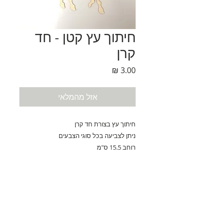
חיתוך עץ קטן - חד
קרן
מחיר
אזל מהמלאי
חיתוך עץ בצורת חד קרן
ניתן לצביעה בכל סוגי הצבעים
רוחב 15.5 ס"מ
אורך 14 ס"מ
נחלת בנימין 90, תל-אביב
eliranltd90@gmail.com