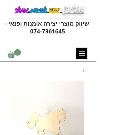
אלירן
יצירה
אומנות
ופנאי
שיווק מוצרי יצירה אומנות ופנאי -
074-7361645