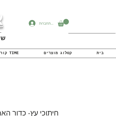
א
להתחברות
שיוו
בית
קטלוג מוצרים
קורונה TIME
חיתוכי עץ- כדור האר