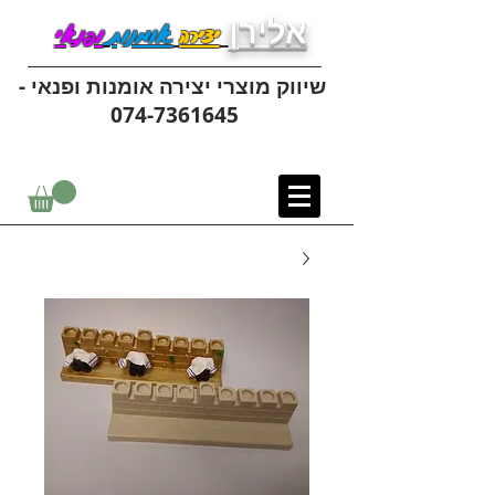
אלירן
יצירה
אומנות
ופנאי
שיווק מוצרי יצירה אומנות ופנאי -
074-7361645