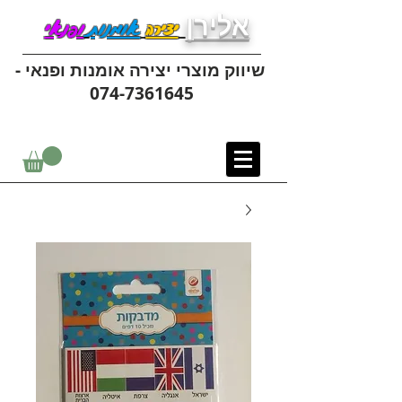
אלירן
יצירה
אומנות
ופנאי
שיווק מוצרי יצירה אומנות ופנאי -
074-7361645