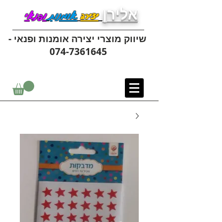
אלירן
יצירה
אומנות
ופנאי
שיווק מוצרי יצירה אומנות ופנאי -
074-7361645