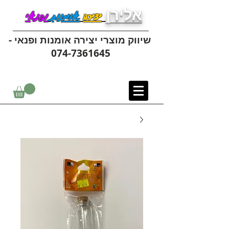
אלירן
יצירה
אומנות
ופנאי
שיווק מוצרי יצירה אומנות ופנאי -
074-7361645