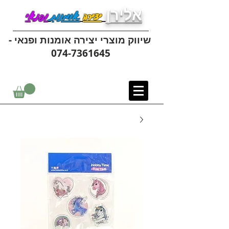
אלירן
יצירה
אומנות
ופנאי
שיווק מוצרי יצירה אומנות ופנאי -
074-7361645