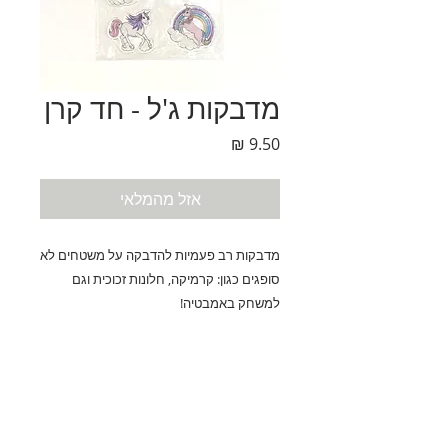
מדבקות ג'ל - חד קרן
מחיר
אזל מהמלאי
מדבקות רב פעמיות להדבקה על משטחים לא
סופגים כגון: קרמיקה, חלונות זכוכית וגם
למשחק באמבטיה!
נחלת בנימין 90, תל-אביב
eliranltd90@gmail.com