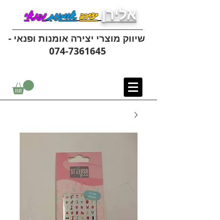
אלירן
יצירה
אומנות
ופנאי
שיווק מוצרי יצירה אומנות ופנאי -
074-7361645