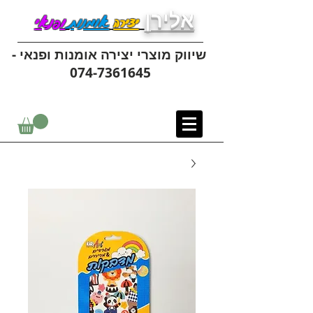
אלירן
יצירה
אומנות
ופנאי
שיווק מוצרי יצירה אומנות ופנאי -
074-7361645