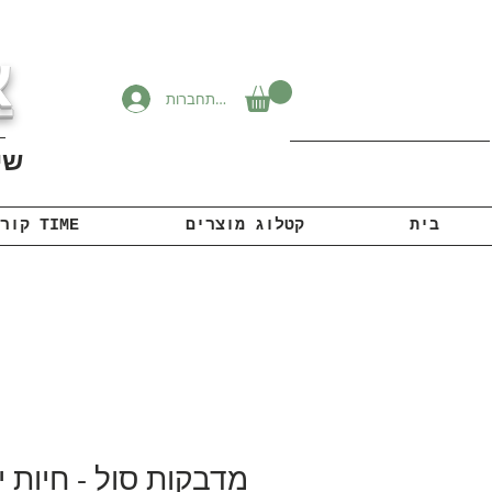
א
להתחברות
שיוו
בית
קטלוג מוצרים
קורונה TIME
מדבקות סול - חיות י