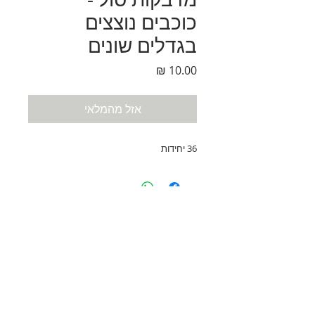
כוכבים נוצצים
בגדלים שונים
מחיר
אזל מהמלאי
36 יחידות
נחלת בנימין 90, תל-אביב
eliranltd90@gmail.com
טלפון:
074-7361645
פקס: 03-6814582
AI Overview Sitemap