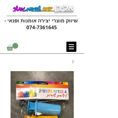
אלירן
יצירה
אומנות
ופנאי
שיווק מוצרי יצירה אומנות ופנאי -
074-7361645