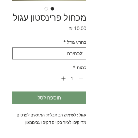
מכחול פרינסטון עגול
מחיר
בחר/י גודל
*
כמות
*
הוספה לסל
עגול : לשימוש רב תכליתי המתאים לפרטים 
מדויקים ולציור בקווים דקים ועביםמגוון 
עובייםהמחיר משתנה בהתאם, לאחר בחירת 
עובי המכחול*