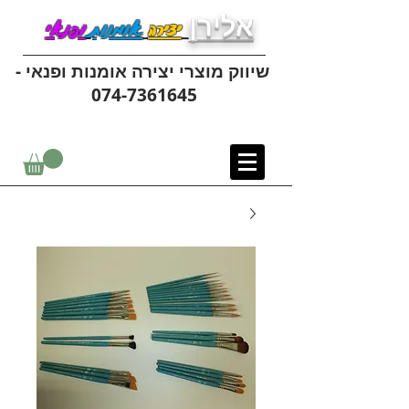
אלירן
יצירה
אומנות
ופנאי
שיווק מוצרי יצירה אומנות ופנאי -
074-7361645