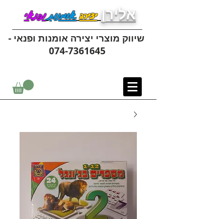
אלירן
יצירה
אומנות
ופנאי
שיווק מוצרי יצירה אומנות ופנאי -
074-7361645