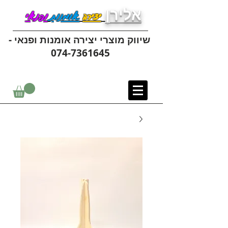
אלירן
יצירה
אומנות
ופנאי
שיווק מוצרי יצירה אומנות ופנאי -
074-7361645