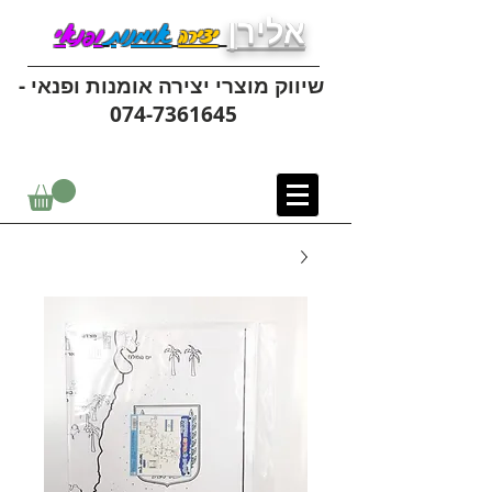
אלירן
יצירה
אומנות
ופנאי
שיווק מוצרי יצירה אומנות ופנאי -
074-7361645