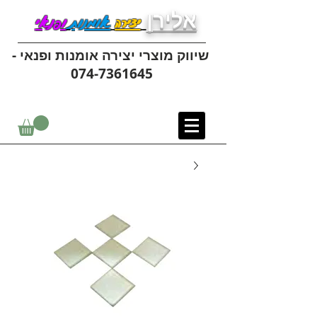
אלירן
יצירה
אומנות
ופנאי
שיווק מוצרי יצירה אומנות ופנאי -
074-7361645