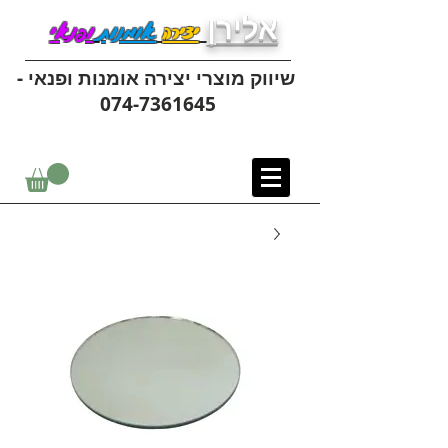
אלירן
יצירה
אומנות
ופנאי
שיווק מוצרי יצירה אומנות ופנאי -
074-7361645