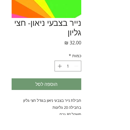
נייר בצבעי ניאון- חצי
גליון
מחיר
כמות
*
הוספה לסל
משקל 80 גרם