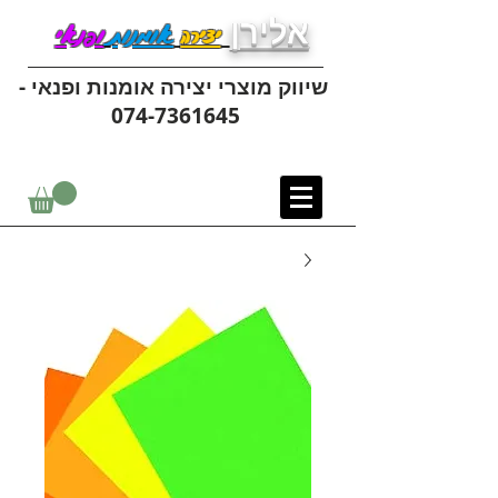
אלירן
יצירה
אומנות
ופנאי
שיווק מוצרי יצירה אומנות ופנאי -
074-7361645