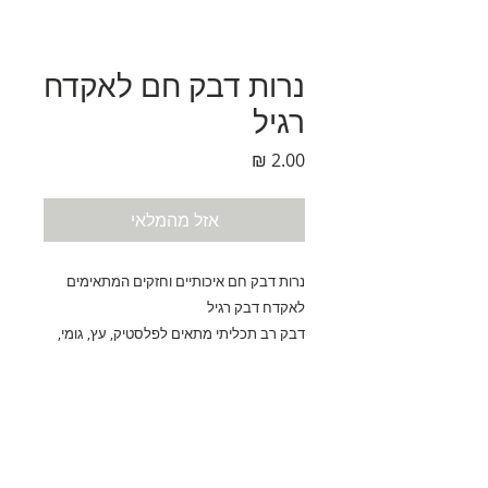
נרות דבק חם לאקדח
רגיל
מחיר
אזל מהמלאי
נרות דבק חם איכותיים וחזקים המתאימים
לאקדח דבק רגיל
דבק רב תכליתי מתאים לפלסטיק, עץ, גומי,
נייר, ועוד
נחלת בנימין 90, תל-אביב
eliranltd90@gmail.com