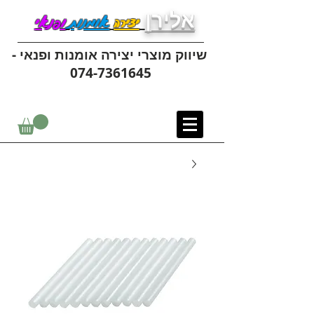
אלירן
יצירה
אומנות
ופנאי
שיווק מוצרי יצירה אומנות ופנאי -
074-7361645