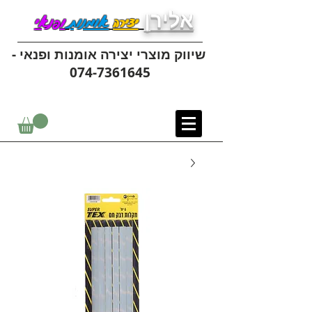
אלירן
יצירה
אומנות
ופנאי
שיווק מוצרי יצירה אומנות ופנאי -
074-7361645