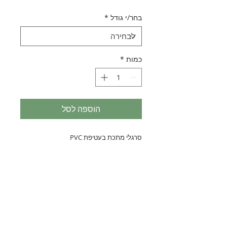
בחר/י גודל
*
כמות
*
הוספה לסל
סרגלי מתכת בעטיפת PVC
נחלת בנימין 90, תל-אביב
eliranltd90@gmail.com