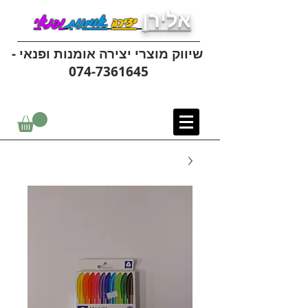
אלירן
יצירה
אומנות
ופנאי
שיווק מוצרי יצירה אומנות ופנאי -
074-7361645