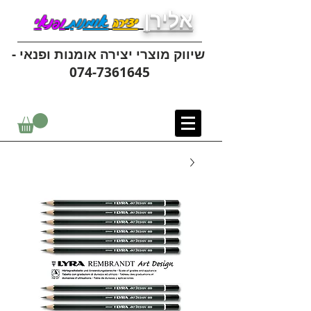
אלירן
יצירה
אומנות
ופנאי
שיווק מוצרי יצירה אומנות ופנאי -
074-7361645