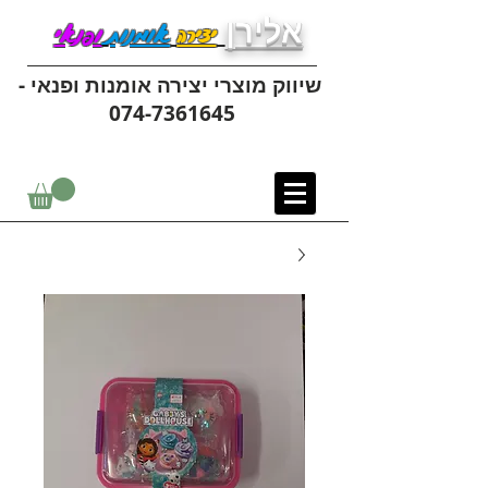
אלירן
יצירה
אומנות
ופנאי
שיווק מוצרי יצירה אומנות ופנאי -
074-7361645