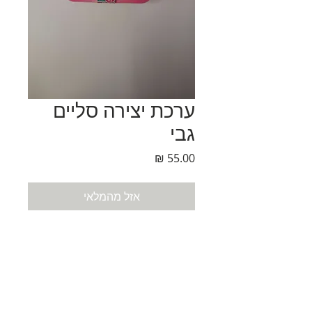
ערכת יצירה סליים
גבי
מחיר
אזל מהמלאי
נחלת בנימין 90, תל-אביב
eliranltd90@gmail.com