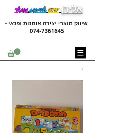
אלירן
יצירה
אומנות
ופנאי
שיווק מוצרי יצירה אומנות ופנאי -
074-7361645