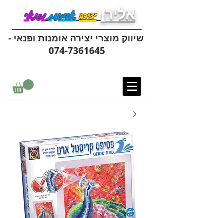
אלירן
יצירה
אומנות
ופנאי
שיווק מוצרי יצירה אומנות ופנאי -
074-7361645