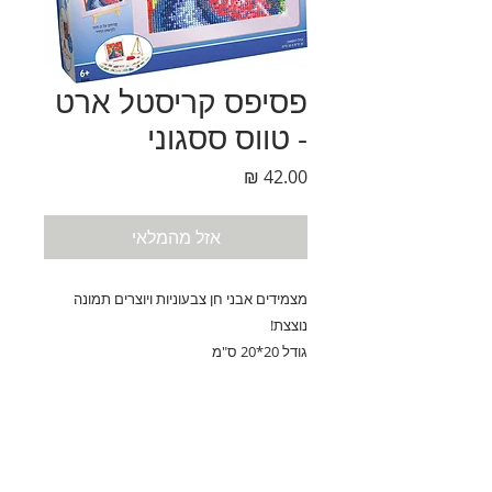
פסיפס קריסטל ארט
- טווס ססגוני
מחיר
אזל מהמלאי
מצמידים אבני חן צבעוניות ויוצרים תמונה
נוצצת!
גודל 20*20 ס"מ
גיל 6+
נחלת בנימין 90, תל-אביב