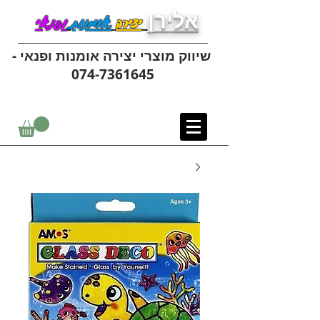
אלירן
יצירה
אומנות
ופנאי
שיווק מוצרי יצירה אומנות ופנאי -
074-7361645