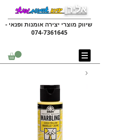
אלירן
יצירה
אומנות
ופנאי
שיווק מוצרי יצירה אומנות ופנאי -
074-7361645