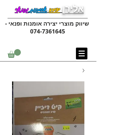
אלירן
יצירה
אומנות
ופנאי
שיווק מוצרי יצירה אומנות ופנאי -
074-7361645