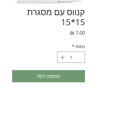
קנווס עם מסגרת
15*15
מחיר
כמות
*
הוספה לסל
נחלת בנימין 90, תל-אביב
eliranltd90@gmail.com
טלפון:
074-7361645
פקס: 03-6814582