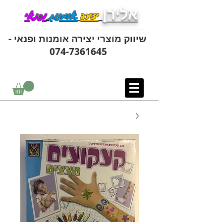
אלירן
יצירה
אומנות
ופנאי
שיווק מוצרי יצירה אומנות ופנאי -
074-7361645