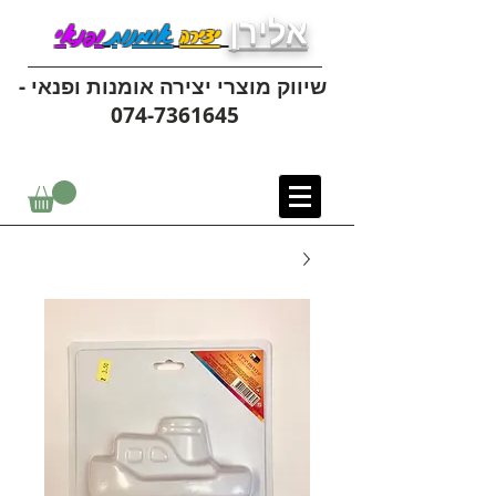
אלירן
יצירה
אומנות
ופנאי
שיווק מוצרי יצירה אומנות ופנאי -
074-7361645