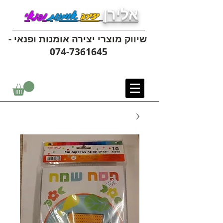
אלירן
יצירה
אומנות
ופנאי
שיווק מוצרי יצירה אומנות ופנאי -
074-7361645