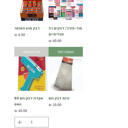
מוד-פודג'; דבקים רב
דבק מגע האנטר
תכליתיים
מחיר
מחיר
הוספה לסל
אזל מהמלאי
נרות דבק חם
אקדח דבק חם 80
מחיר
וואט
מחיר