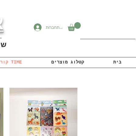
א
להתחברות
שיוו
בית
קטלוג מוצרים
קורונה TIME