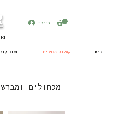
א
להתחברות
שיוו
בית
קטלוג מוצרים
קורונה TIME
מכחולים ומברשו