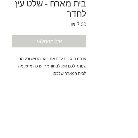
בית מארח - שלט עץ
לחדר
מחיר
אזל מהמלאי
אנחנו חוסכים לכם את כאב הראש וכל מה
שנותר לכם הוא לבחור איזו ערכה מתאימה
לבית המארח שלכם!
לכמויות אחרות אנא צרו קשר עם החנות.
המארז מתאים לחמישה ילדים
המארז מכיל:
פרוסת עץ X5
נחלת בנימין 90, תל-אביב
מארז צבעי מים 12 צבעים עם מכחול X2
eliranltd90@gmail.com
מכחול דק X3
טלפון:
074-7361645
לוח אותיות מעץ X5
פקס: 03-6814582
קעקוע X5