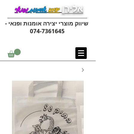
אלירן
יצירה
אומנות
ופנאי
שיווק מוצרי יצירה אומנות ופנאי -
074-7361645