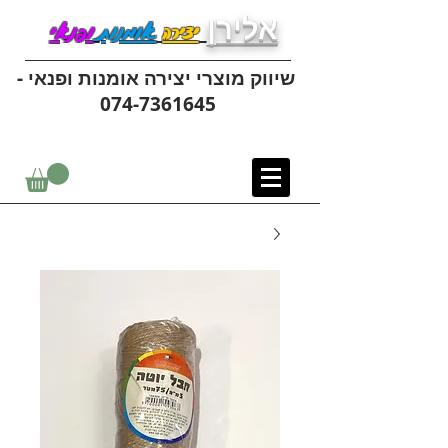
אלירן
יצירה
אומנות
ופנאי
שיווק מוצרי יצירה אומנות ופנאי -
074-7361645