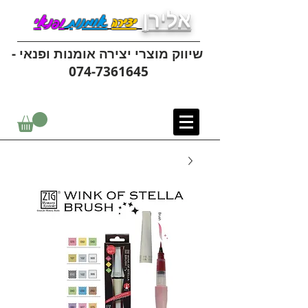
אלירן
יצירה
אומנות
ופנאי
שיווק מוצרי יצירה אומנות ופנאי -
074-7361645