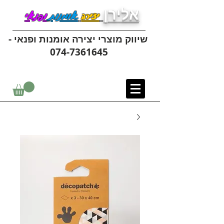
אלירן
יצירה
אומנות
ופנאי
שיווק מוצרי יצירה אומנות ופנאי -
074-7361645