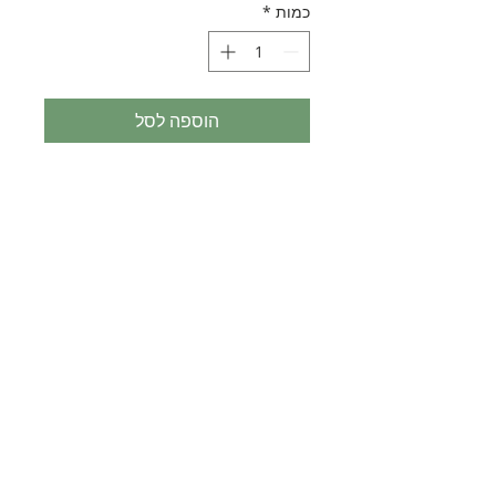
כמות
*
הוספה לסל
נייר דקופאז ליצירה
מארז 3 דפים זהים
גודל כול דף 30*40 ס"מ
נחלת בנימין 90, תל-אביב
eliranltd90@gmail.com
טלפון:
074-7361645
פקס: 03-6814582
AI Overview Sitemap